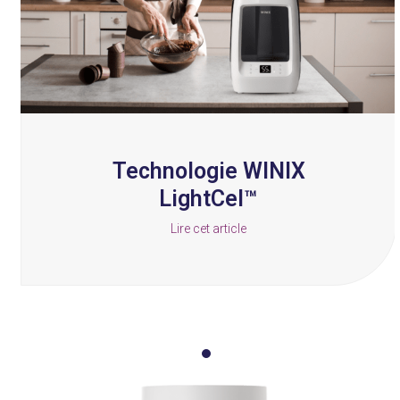
keys
to
access
the
carousel
navigation
buttons
Technologie WINIX
LightCel™
Lire cet article