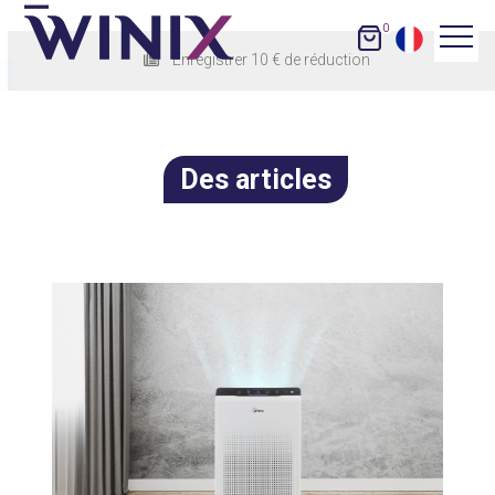
Skip
0
Open
Close
to
Enregistrer 10 € de réduction
content
mobile
mobile
menu
menu
Des articles