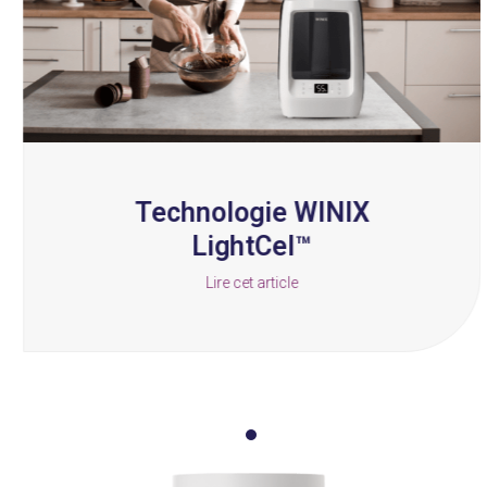
keys
to
access
the
carousel
navigation
buttons
Technologie WINIX
LightCel™
Lire cet article