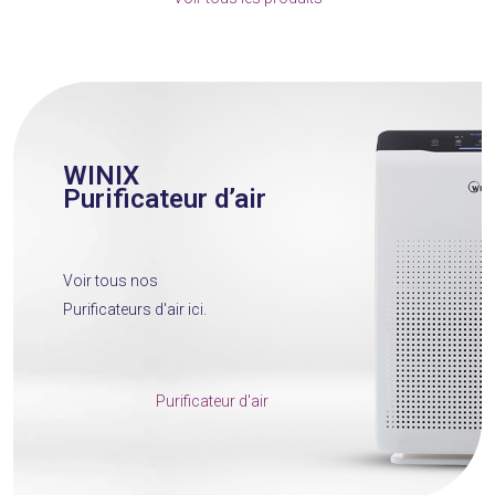
to
go
to
the
first
slide
WINIX
Purificateur d’air
Voir tous nos
Purificateurs d'air ici.
Purificateur d'air