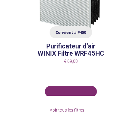
navigation
buttons
Convient à P450
Purificateur d’air
WINIX Filtre WRF45HC
€
69,00
Ajouter au panier
Press
escape
Voir tous les filtres
to
go
to
Huisdieren geurtjes bestrijden luchtreiniger