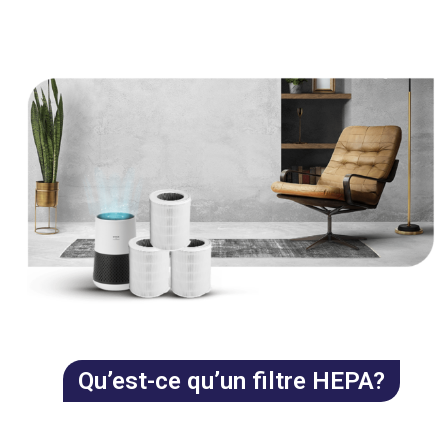
the
first
slide
Qu’est-ce qu’un filtre HEPA?