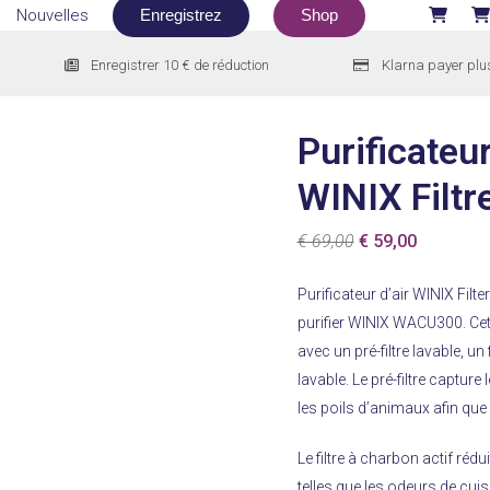
Nouvelles
Enregistrez
Shop
Enregistrer 10 € de réduction
Klarna payer plu
Purificateur
WINIX Filtr
Le
Le
€
69,00
€
59,00
prix
prix
Purificateur d’air WINIX Filte
initial
actuel
purifier WINIX WACU300.
Ce
était :
est :
avec un pré-filtre lavable, un 
€ 69,00.
€ 59,00.
lavable.
Le pré-filtre capture
les poils d’animaux afin que 
Le filtre à charbon actif réd
telles que les odeurs de cuis