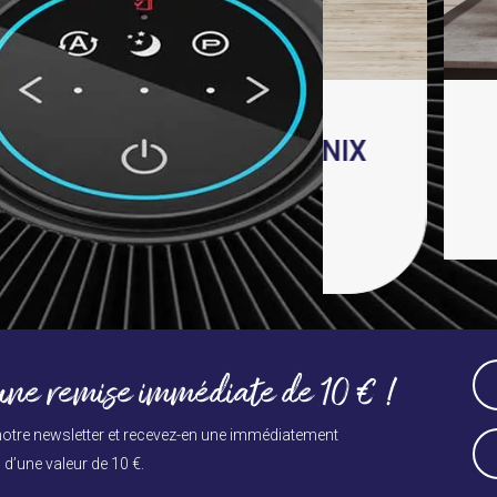
carousel
navigation
buttons
la technologie WINIX
Techn
maWave®?
e cet article
Press
N
escape
to
Na
ne remise immédiate de 10 € !
go
(Né
to
Vo
otre newsletter et recevez-en une immédiatement
E-
the
d’une valeur de 10 €.
ma
first