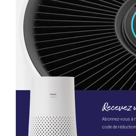
ez savoir sur
Qu’est-ce que 
foins
Plas
Lir
Recevez u
Abonnez-vous à n
code de réduction 