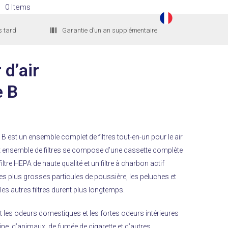
0 Items
s tard
Garantie d’un an supplémentaire
 d’air
e B
r B est un ensemble complet de filtres tout-en-un pour le air
t ensemble de filtres se compose d’une cassette complète
filtre HEPA de haute qualité et un filtre à charbon actif
 les plus grosses particules de poussière, les peluches et
les autres filtres durent plus longtemps.
uit les odeurs domestiques et les fortes odeurs intérieures
ine, d’animaux, de fumée de cigarette et d’autres