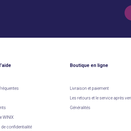
slide
(Né
’aide
Boutique en ligne
fréquentes
Livraison et paiement
Les retours et le service après ve
ents
Généralités
e WINIX
 de confidentialité