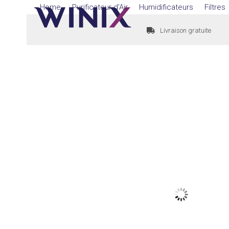
Skip
Home
Purificateur d’Air
Humidificateurs
Filtres
to
Livraison gratuite
content