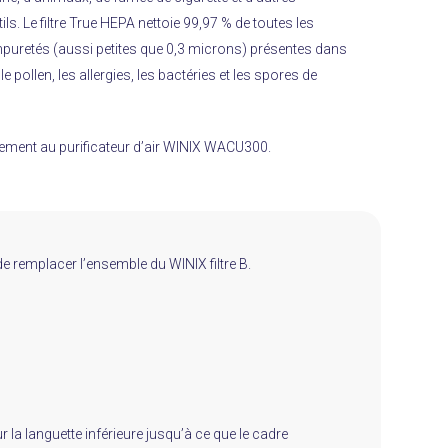
ls.
Le filtre True HEPA nettoie 99,97 % de toutes les
mpuretés (aussi petites que 0,3 microns) présentes dans
, le pollen, les allergies, les bactéries et les spores de
quement au purificateur d’air WINIX WACU300.
de remplacer l’ensemble du WINIX filtre B.
ur la languette inférieure jusqu’à ce que le cadre