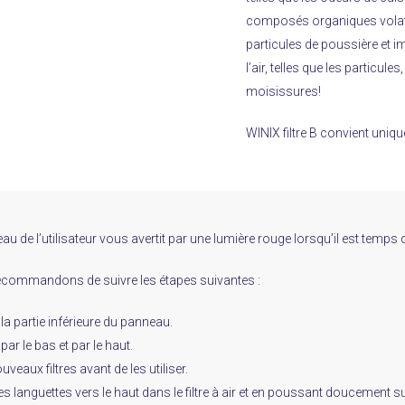
composés organiques volati
particules de poussière et i
l’air, telles que les particules
moisissures!
WINIX
filtre B convient uni
au de l’utilisateur vous avertit par une lumière rouge lorsqu’il est temps 
ecommandons de suivre les étapes suivantes :
la partie inférieure du panneau.
par le bas et par le haut.
veaux filtres avant de les utiliser.
 les languettes vers le haut dans le filtre à air et en poussant doucement s