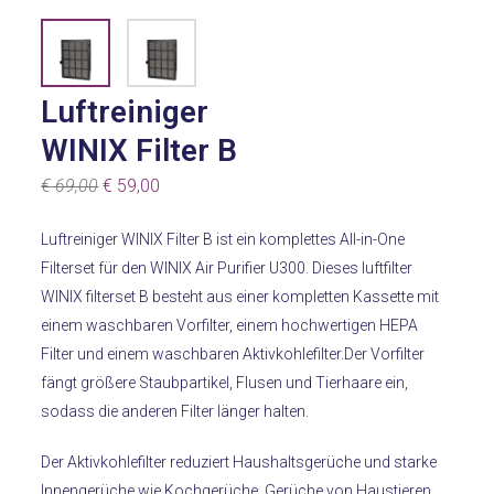
Luftreiniger
WINIX Filter B
Ursprünglicher
Aktueller
€
69,00
€
59,00
Preis
Preis
Luftreiniger WINIX Filter B ist ein komplettes All-in-One
war:
ist:
Filterset für den WINIX Air Purifier U300. Dieses luftfilter
€ 69,00
€ 59,00.
WINIX filterset B besteht aus einer kompletten Kassette mit
einem waschbaren Vorfilter, einem hochwertigen HEPA
Filter und einem waschbaren Aktivkohlefilter.Der Vorfilter
fängt größere Staubpartikel, Flusen und Tierhaare ein,
sodass die anderen Filter länger halten.
Der Aktivkohlefilter reduziert Haushaltsgerüche und starke
Innengerüche wie Kochgerüche, Gerüche von Haustieren,