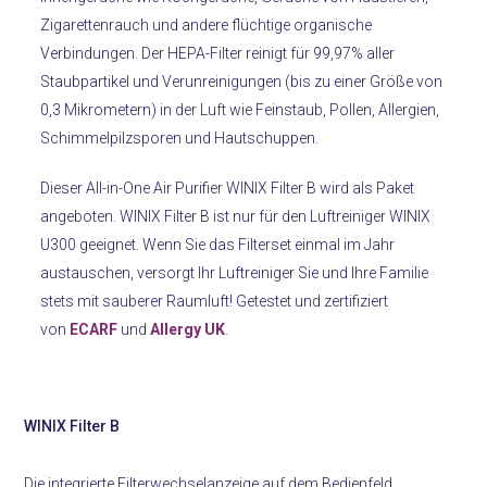
Zigarettenrauch und andere flüchtige organische
Verbindungen. Der HEPA-Filter reinigt für 99,97% aller
Staubpartikel und Verunreinigungen (bis zu einer Größe von
0,3 Mikrometern) in der Luft wie Feinstaub, Pollen, Allergien,
Schimmelpilzsporen und Hautschuppen.
Dieser All-in-One Air Purifier WINIX Filter B wird als Paket
angeboten. WINIX Filter B ist nur für den Luftreiniger WINIX
U300 geeignet. Wenn Sie das Filterset einmal im Jahr
austauschen, versorgt Ihr Luftreiniger Sie und Ihre Familie
stets mit sauberer Raumluft! Getestet und zertifiziert
von
ECARF
und
Allergy UK
.
WINIX Filter B
Die integrierte Filterwechselanzeige auf dem Bedienfeld