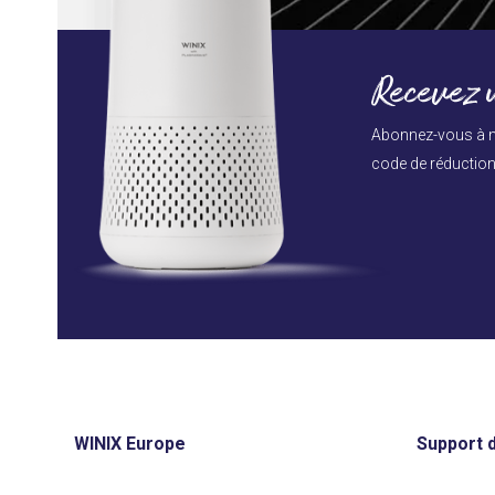
Recevez u
Abonnez-vous à n
code de réduction 
WINIX Europe
Support d