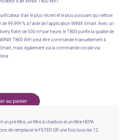
icateur d’air WINIX T800 WiFi.
rificateur d’air le plus récent et le plus puissant qui nettoie
eur de 99,999 % à l’aide de l’application WINIX Smart. Avec un
very Rate) de 500 m³ par heure, le T800 purifie la qualité de
es ! WINIX T800 WiFi peut être commandé manuellement à
IX Smart, mais également via la commande vocale via
exa.
er au panier
 un pré-filtre, un filtre à charbon et un filtre HEPA
dons de remplacer le FILTER GR une fois tous les 12