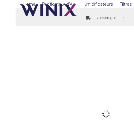
Skip
Home
Purificateur d’Air
Humidificateurs
Filtres
to
Livraison gratuite
content