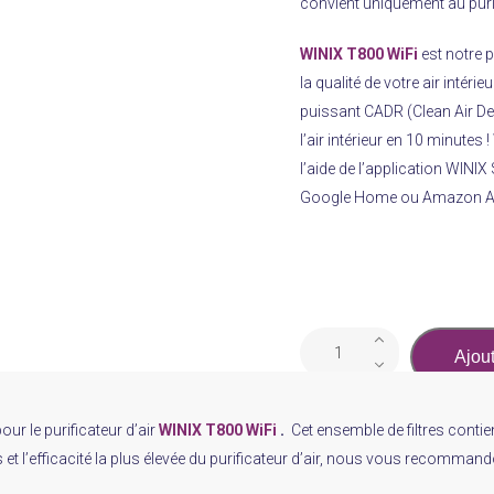
convient uniquement au purif
WINIX T800 WiFi
est notre pu
la qualité de votre air intéri
puissant CADR (Clean Air Deli
l’air intérieur en 10 minut
l’aide de l’application WIN
Google Home ou Amazon Al
quantité
Ajout
de
Purificateur
d’airWINIX
our le purificateur d’air
WINIX T800 WiFi
.
Cet ensemble de filtres contient
Filtre
et l’efficacité la plus élevée du purificateur d’air, nous vous recomman
GR