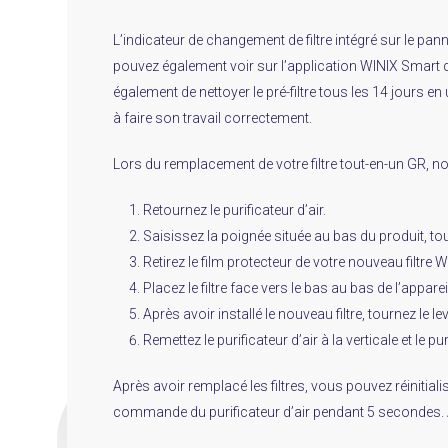
L’indicateur de changement de filtre intégré sur le pann
pouvez également voir sur l’application WINIX Smart 
également de nettoyer le pré-filtre tous les 14 jours en
à faire son travail correctement.
Lors du remplacement de votre filtre tout-en-un GR,
Retournez le purificateur d’air.
Saisissez la poignée située au bas du produit, tour
Retirez le film protecteur de votre nouveau filtre WI
Placez le filtre face vers le bas au bas de l’apparei
Après avoir installé le nouveau filtre, tournez le l
Remettez le purificateur d’air à la verticale et le pur
Après avoir remplacé les filtres, vous pouvez réinitial
commande du purificateur d’air pendant 5 secondes. Ap