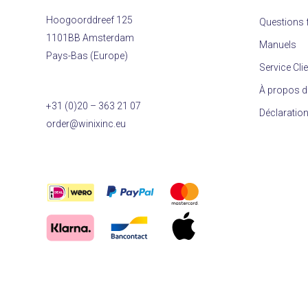
Hoogoorddreef 125
Questions 
1101BB Amsterdam
Manuels
Pays-Bas (Europe)
Service Cli
À propos d
+31 (0)20 – 363 21 07
Déclaration
order@winixinc.eu