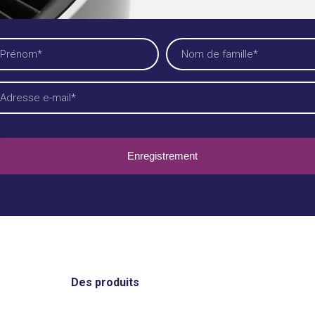
ieuwsbrief FR
me
cessaire)
ornaam
Achternaam
iladres
cessaire)
Des produits