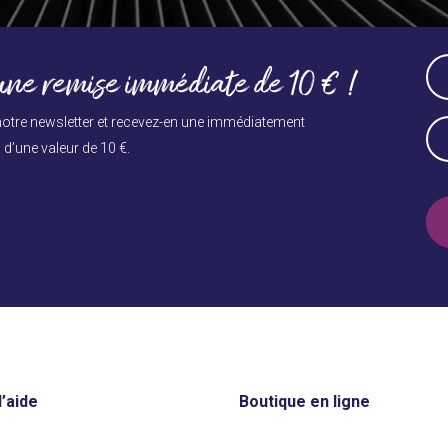
Press
N
escape
to
Na
ne remise immédiate de 10 € !
go
(Né
to
Vo
otre newsletter et recevez-en une immédiatement
E-
the
d’une valeur de 10 €.
ma
first
slide
(Né
’aide
Boutique en ligne