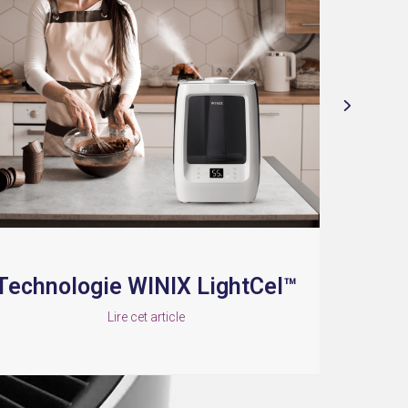
ologie WINIX LightCel™
T
Lire cet article