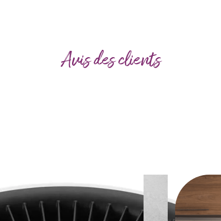
Avis des clients
Use
the
left
and