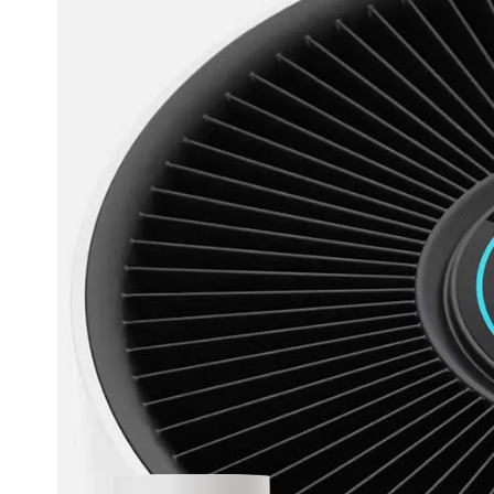
ez savoir sur
Qu’est-ce que l
foins
Plas
Lir