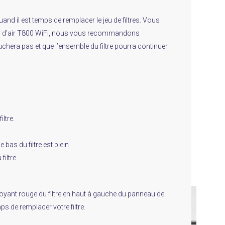
uand il est temps de remplacer le jeu de filtres. Vous
teur d’air T800 WiFi, nous vous recommandons
bouchera pas et que l’ensemble du filtre pourra continuer
ltre.
e bas du filtre est plein
filtre.
e voyant rouge du filtre en haut à gauche du panneau de
s de remplacer votre filtre.