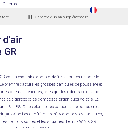
0 Items
s tard
Garantie d’un an supplémentaire
 d’air
e GR
re GR est un ensemble complet de filtres tout-en-un pour le
 Le pré-filtre capture les grosses particules de poussière et
 fortes odeurs intérieures, telles que les odeurs de cuisine,
ée de cigarette et les composés organiques volatils. Le
purifie 99,999 % des plus petites particules de poussière et
ir (aussi petites que 0,1 micron), y compris les particules,
 spores de moisissures et les squames. Le filtre WINIX GR