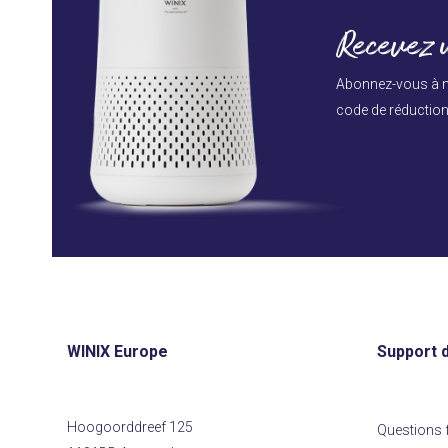
Recevez u
Abonnez-vous à n
code de réduction 
WINIX Europe
Support d
Hoogoorddreef 125
Questions 