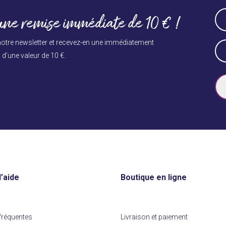
N
to
Na
ne remise immédiate de 10 € !
go
(Né
to
Vo
otre newsletter et recevez-en une immédiatement
E-
the
d’une valeur de 10 €.
ma
first
slide
(Né
’aide
Boutique en ligne
fréquentes
Livraison et paiement