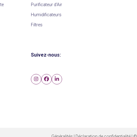
nte
Purificateur d’Air
Humidificateurs
Filtres
Suivez-nous:
Instagram
Facebook
LinkedIn
Généralités
|
Déclaration de confidentialité
| ©