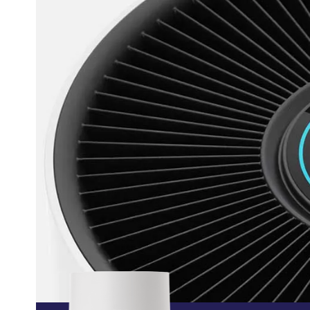
ez savoir sur
Qu’est-ce que 
foins
Plas
Lir