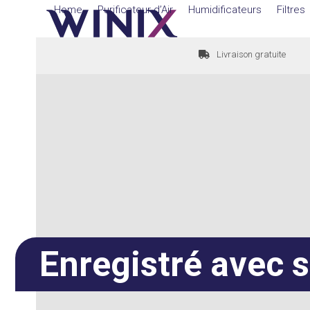
Skip
Home
Purificateur d’Air
Humidificateurs
Filtres
to
content
Livraison gratuite
Enregistré avec 