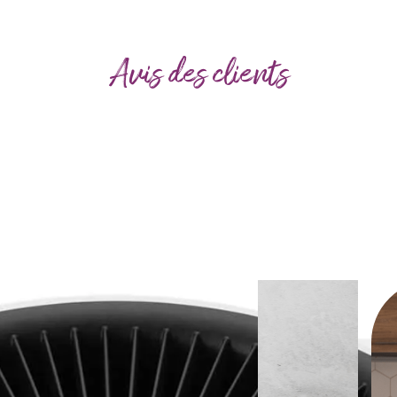
Avis des clients
Use
the
left
and
right