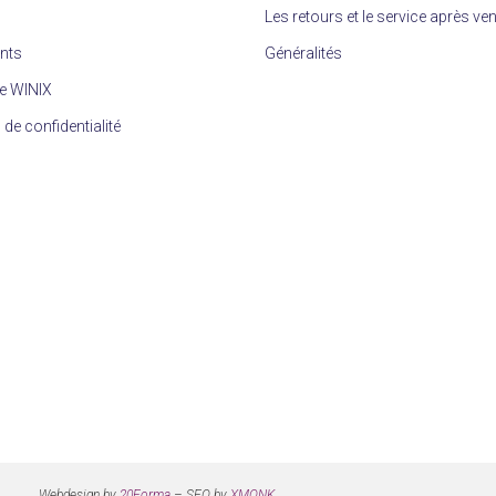
Les retours et le service après ve
ents
Généralités
e WINIX
 de confidentialité
Webdesign by
20Forma
– SEO by
XMONK