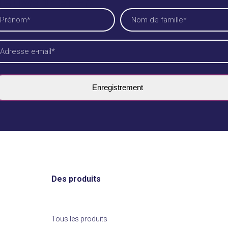
ieuwsbrief FR
me
cessaire)
ornaam
Achternaam
iladres
cessaire)
Des produits
Tous les produits