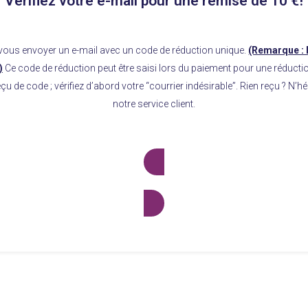
Vérifiez votre e-mail pour une remise de 10 €!
ous envoyer un e-mail avec un code de réduction unique.
(Remarque : 
)
Ce code de réduction peut être saisi lors du paiement pour une réducti
çu de code ; vérifiez d’abord votre “courrier indésirable”. Rien reçu ? N’h
notre service client.
Service Clients