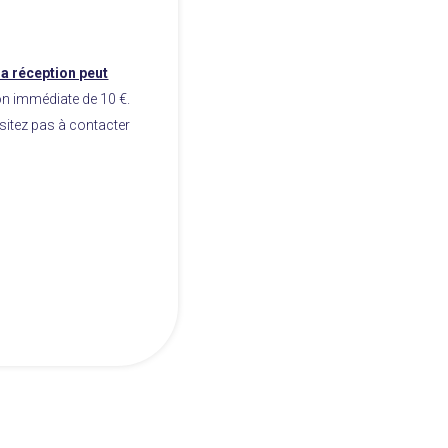
la réception peut
on immédiate de 10 €.
ésitez pas à contacter