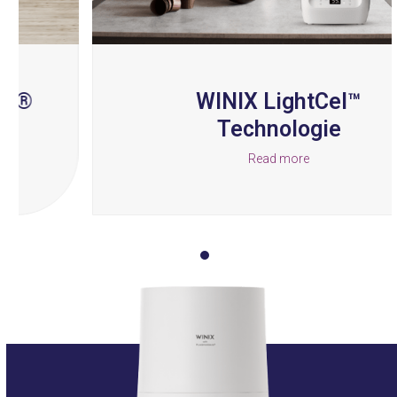
the
carousel
navigation
buttons
WINIX LightCel™
Technologie
Read more