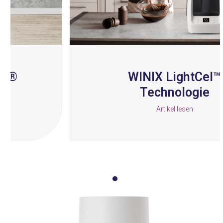
access
the
carousel
navigation
buttons
WINIX LightCel™
Technologie
Artikel lesen