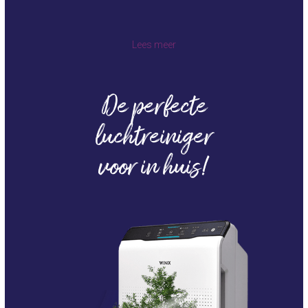
Lees meer
De perfecte
luchtreiniger
voor in huis!