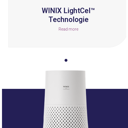
buttons
WINIX LightCel™
Technologie
Read more