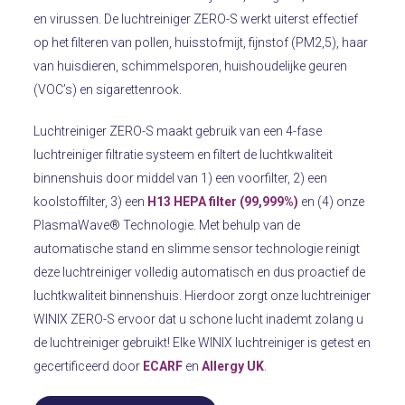
en virussen. De luchtreiniger ZERO-S werkt uiterst effectief
op het filteren van pollen, huisstofmijt, fijnstof (PM2,5), haar
van huisdieren, schimmelsporen, huishoudelijke geuren
(VOC’s) en sigarettenrook.
Luchtreiniger ZERO-S maakt gebruik van een 4-fase
luchtreiniger filtratie systeem en filtert de luchtkwaliteit
binnenshuis door middel van 1) een voorfilter, 2) een
koolstoffilter, 3) een
H13 HEPA filter (99,999%)
en (4) onze
PlasmaWave® Technologie. Met behulp van de
automatische stand en slimme sensor technologie reinigt
deze luchtreiniger volledig automatisch en dus proactief de
luchtkwaliteit binnenshuis. Hierdoor zorgt onze luchtreiniger
WINIX ZERO-S ervoor dat u schone lucht inademt zolang u
de luchtreiniger gebruikt! Elke WINIX luchtreiniger is getest en
gecertificeerd door
ECARF
en
Allergy UK
.