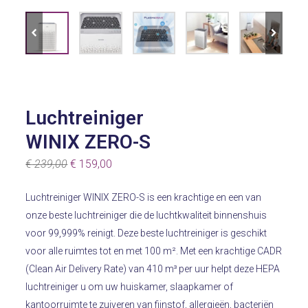
Luchtreiniger
WINIX ZERO-S
Oorspronkelijke
Huidige
€
239,00
€
159,00
prijs
prijs
Luchtreiniger WINIX ZERO-S is een krachtige en een van
was:
is:
onze beste luchtreiniger die de luchtkwaliteit binnenshuis
€ 239,00.
€ 159,00.
voor 99,999% reinigt. Deze beste luchtreiniger is geschikt
voor alle ruimtes tot en met 100 m². Met een krachtige CADR
(Clean Air Delivery Rate) van 410 m³ per uur helpt deze HEPA
luchtreiniger u om uw huiskamer, slaapkamer of
kantoorruimte te zuiveren van fijnstof, allergieën, bacteriën