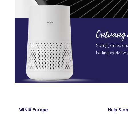
Ontvang d
Schrijf je in op o
kortingscode t.w.v
WINIX Europe
Hulp & o