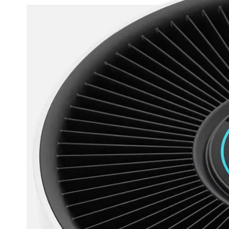
hooikoorts
Wat is WIN
Tec
L