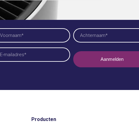
ieuwsbrief NL
am
reist)
ornaam
Achternaam
iladres
reist)
Producten