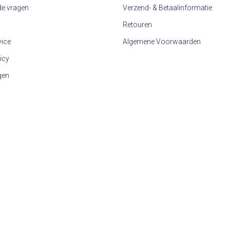
de vragen
Verzend- & Betaalinformatie
Retouren
vice
Algemene Voorwaarden
icy
gen