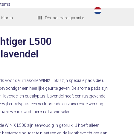
Items
t Klarna
Één jaar extra garantie
htiger L500
lavendel
 voor de ultrasone WINIX L500 zijn speciale pads die u
evochtiger een heerlijke geur te geven. De aroma pads zijn
en: lavendel en eucalyptus. Lavendel heeft een rustgevende
rwijl eucalyptus een verfrissende en zuiverende werking
s naar wens combineren of afwisselen.
 WINIX L500 zijn eenvoudig in gebruik. U hoeft alleen
 bestemde houder te plaatsen en de luchtbevochtiger aan