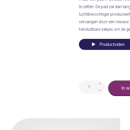
te zetten. De pad zal dan la
luchtbevochtiger produceert
vervangen door een nieuwe.
hersluitbare zakjes om de g
Productvideo
Luchtbevochtiger
In 
L500aromapads
lavendel
aantal