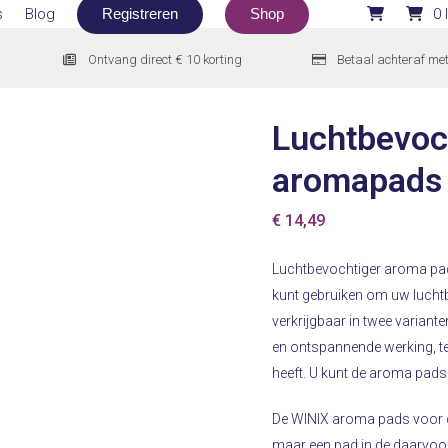
s
Blog
Registreren
Shop
0 
Ontvang direct € 10 korting
Betaal achteraf me
Luchtbevoc
aromapads 
€
14,49
Luchtbevochtiger aroma pads
kunt gebruiken om uw luchtb
verkrijgbaar in twee variant
en ontspannende werking, te
heeft. U kunt de aroma pad
De WINIX aroma pads voor de
maar een pad in de daarvoor