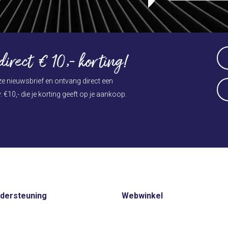
Press
N
escape
to
Na
irect € 10,- korting!
go
(Ve
to
Vo
nze nieuwsbrief en ontvang direct een
E-
the
. €10,- die je korting geeft op je aankoop.
ma
first
slide
(Ve
ndersteuning
Webwinkel