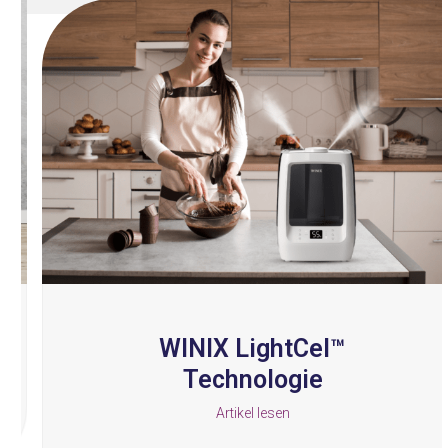
Use
the
left
and
right
arrow
keys
to
access
the
carousel
navigation
buttons
WINIX LightCel™
Technologie
Artikel lesen