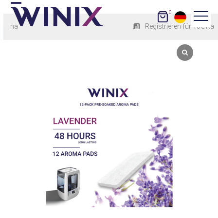
Skip
0
Open
Close
to
Registrieren für 10€ Rabatt
content
mobile
mobile
menu
menu