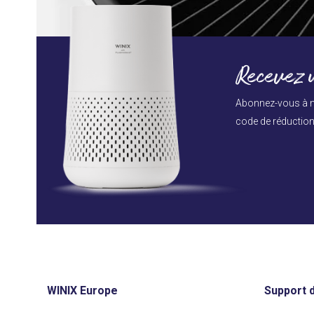
Recevez u
Abonnez-vous à n
code de réduction 
WINIX Europe
Support d