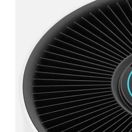
ez savoir sur
Qu’est-ce que l
foins
Plas
Lir