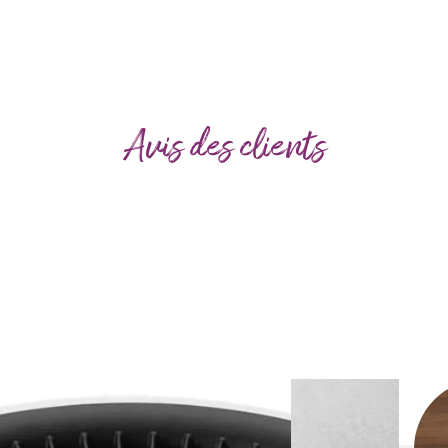
Avis des clients
Use
the
left