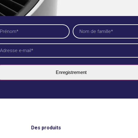
ieuwsbrief FR
me
cessaire)
ornaam
Achternaam
iladres
cessaire)
Des produits