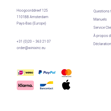
Hoogoorddreef 125
Questions 
1101BB Amsterdam
Manuels
Pays-Bas (Europe)
Service Cli
À propos d
+31 (0)20 – 363 21 07
Déclaration
order@winixinc.eu