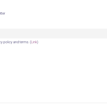
tter
cy policy and terms. (
Link
)