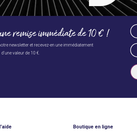
Press
N
escape
to
Na
ne remise immédiate de 10 € !
go
(Né
to
Vo
otre newsletter et recevez-en une immédiatement
E-
the
d’une valeur de 10 €.
ma
first
slide
(Né
’aide
Boutique en ligne