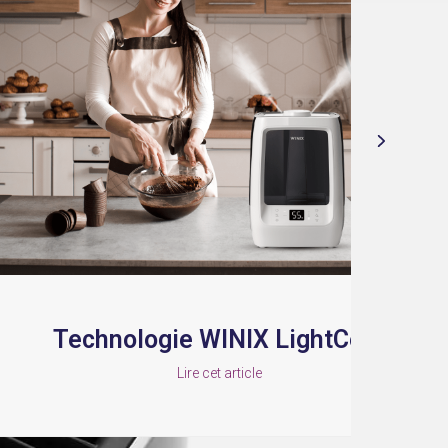
ologie WINIX LightCel™
T
Lire cet article