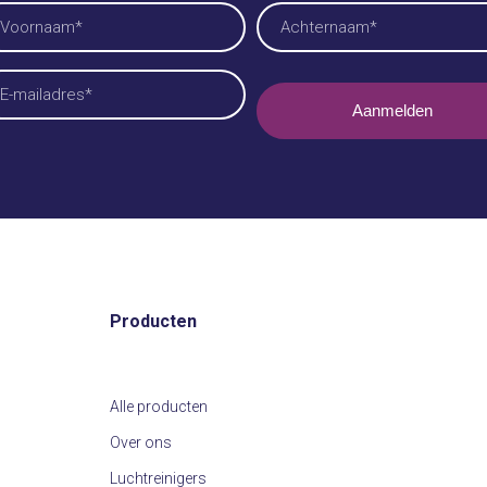
am
reist)
ornaam
Achternaam
iladres
reist)
Producten
Alle producten
Over ons
Luchtreinigers