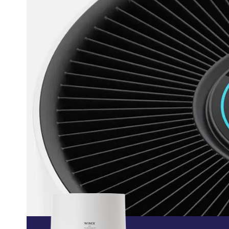
hooikoorts
Wat is WIN
Tec
L