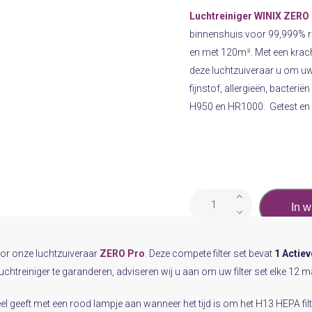
Luchtreiniger WINIX ZERO
binnenshuis voor 99,999% rei
en met 120m². Met een kracht
deze luchtzuiveraar u om uw
fijnstof, allergieën, bacteri
H950 en HR1000. Getest en 
LuchtreinigerWINIX
In 
Filter
T
aantal
voor onze luchtzuiveraar
ZERO Pro
. Deze compete filter set bevat
1 Actiev
uchtreiniger te garanderen, adviseren wij u aan om uw filter set elke 12 
eel geeft met een rood lampje aan wanneer het tijd is om het H13 HEPA fil