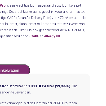
 Pro
is een krachtige luchtzuiveraar die uw luchtkwaliteit
nigt. Deze luchtzuiveraar is geschikt voor alle ruimtes tot
ige CADR (Clean Air Delivery Rate) van 470m³ per uur helpt
 huiskamer, slaapkamer of kantoorruimte te zuiveren van
ën en virussen. Filter T is ook geschikt voor de WINIX ZERO+,
gecertificeerd door
ECARF
en
Allergy UK
.
winkelwagen
e Koolstoffilter
en
1 H13 HEPA filter (99,999%)
. Om
maanden te vervangen.
ter te vervangen. Met de luchtreiniger ZERO Pro raden