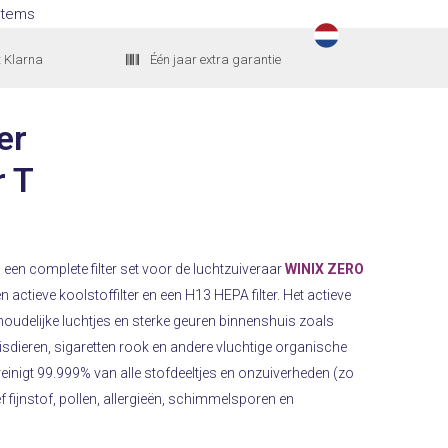
Items
t Klarna
Één jaar extra garantie
er
r T
is een complete filter set voor de luchtzuiveraar
WINIX ZERO
en actieve koolstoffilter en een H13 HEPA filter. Het actieve
shoudelijke luchtjes en sterke geuren binnenshuis zoals
sdieren, sigaretten rook en andere vluchtige organische
 reinigt 99.999% van alle stofdeeltjes en onzuiverheden (zo
ef fijnstof, pollen, allergieën, schimmelsporen en