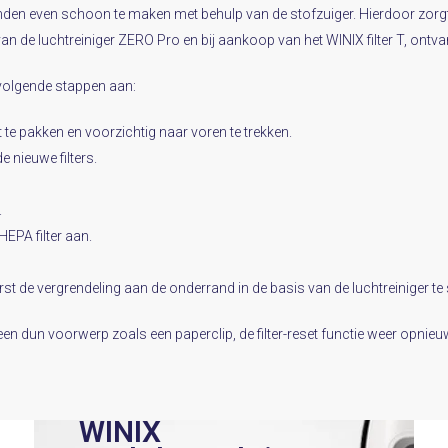
nden even schoon te maken met behulp van de stofzuiger. Hierdoor zorgt u
n de luchtreiniger ZERO Pro en bij aankoop van het WINIX filter T, ontvangt
 volgende stappen aan:
te pakken en voorzichtig naar voren te trekken.
 nieuwe filters.
.
HEPA filter aan.
st de vergrendeling aan de onderrand in de basis van de luchtreiniger te 
een dun voorwerp zoals een paperclip, de filter-reset functie weer opnie
WINIX