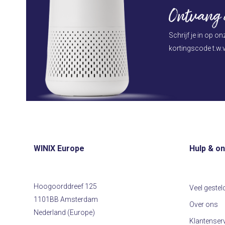
Ontvang d
Schrijf je in op o
kortingscode t.w.v
WINIX Europe
Hulp & o
Hoogoorddreef 125
Veel gestel
1101BB Amsterdam
Over ons
Nederland (Europe)
Klantenser