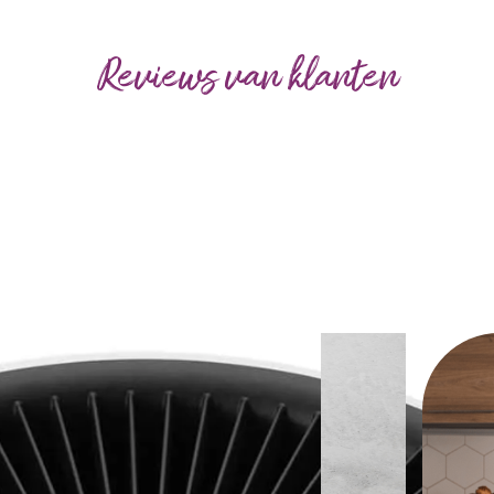
Reviews van klanten
Use
the
left
and
right
arrow