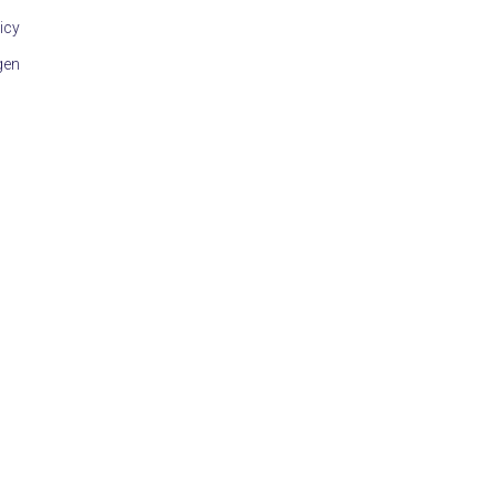
icy
gen