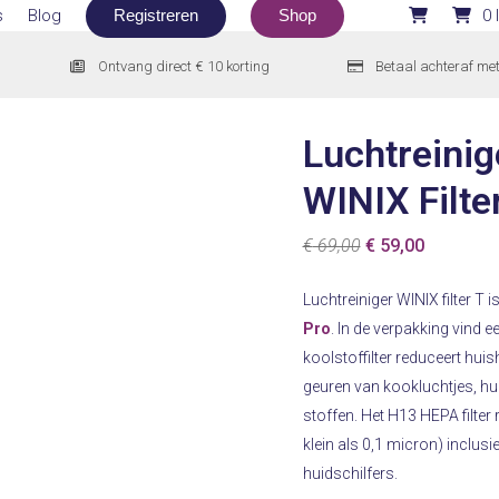
s
Blog
Registreren
Shop
0 
Ontvang direct € 10 korting
Betaal achteraf me
Luchtreinig
WINIX Filte
Oorspronkelijke
Huidige
€
69,00
€
59,00
prijs
prijs
Luchtreiniger WINIX filter T 
was:
is:
Pro
. In de verpakking vind e
€ 69,00.
€ 59,00.
koolstoffilter reduceert hui
geuren van kookluchtjes, hui
stoffen. Het H13 HEPA filter
klein als 0,1 micron) inclusi
huidschilfers.