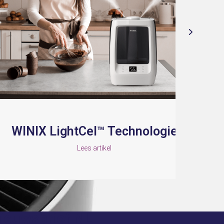
 LightCel™ Technologie
Lees artikel
ieuwsbrief NL