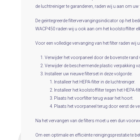
de luchtreiniger te garanderen, raden wij u aan om uw 
De geïntegreerde filtervervangingsindicator op het bed
WACP450 raden wij u ook aan om het koolstoffilter elk
Voor een volledige vervanging van het filter raden wij
Verwijder het voorpaneel door de bovenste rand v
Verwijder de beschermende plastic verpakking van
Installeer uw nieuwe filterset in deze volgorde:
Installeer het HEPA-filter in de luchtreiniger.
Installeer het koolstoffilter tegen het HEPA-filt
Plaats het voorfilter terug waar het hoort.
Plaats het voorpaneel terug door eerst de ve
Na het vervangen van de filters moet u een dun voorw
Om een ​​optimale en efficiënte reinigingsprestatie te b