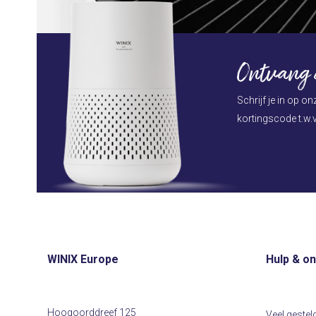
Ontvang d
Schrijf je in op o
kortingscode t.w.v
WINIX Europe
Hulp & o
Hoogoorddreef 125
Veel gestel