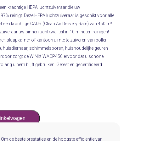
 een krachtige HEPA luchtzuiveraar die uw
,97% reinigt. Deze HEPA luchtzuiveraar is geschikt voor alle
t een krachtige CADR (Clean Air Delivery Rate) van 460 m³
uiveraar uw binnenluchtkwaliteit in 10 minuten reinigen!
, slaapkamer of kantoorruimte te zuiveren van pollen,
5), huisdierhaar, schimmelsporen, huishoudelijke geuren
ierdoor zorgt de WINIX WACP450 ervoor dat u schone
lang u hem blijft gebruiken. Getest en gecertificeerd
winkelwagen
r. Om de beste prestaties en de hoogste efficiëntie van