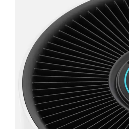
hooikoorts
Wat is WIN
Tec
L