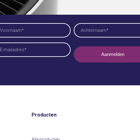
ieuwsbrief NL
am
reist)
ornaam
Achternaam
iladres
reist)
Producten
Alle producten