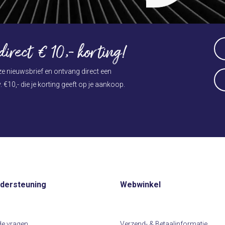
Press
N
escape
to
Na
irect € 10,- korting!
go
(Ve
to
Vo
nze nieuwsbrief en ontvang direct een
E-
the
. €10,- die je korting geeft op je aankoop.
ma
first
slide
(Ve
ndersteuning
Webwinkel
de vragen
Verzend- & Betaalinformatie