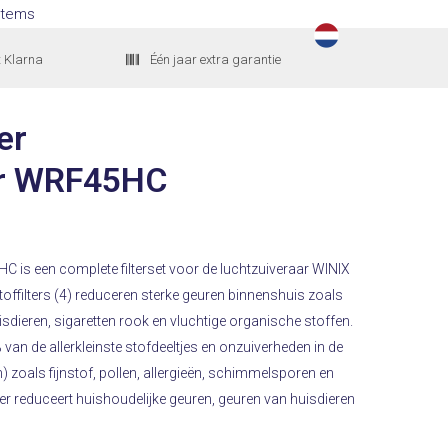
Items
t Klarna
Één jaar extra garantie
er
er WRF45HC
5HC is een complete filterset voor de luchtzuiveraar WINIX
offilters (4) reduceren sterke geuren binnenshuis zoals
sdieren, sigaretten rook en vluchtige organische stoffen.
% van de allerkleinste stofdeeltjes en onzuiverheden in de
n) zoals fijnstof, pollen, allergieën, schimmelsporen en
lter reduceert huishoudelijke geuren, geuren van huisdieren