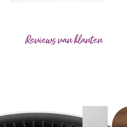
Reviews van klanten
Use
the
left