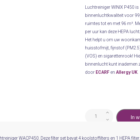
Luchtreiniger WINIX P450 is
binnenluchtkwaliteit voor 99
ruimtes tot en met 96 m². Me
per uur kan deze HEPA luchtz
Het helpt u om uw woonkamer
huisstofmijt, fijnstof (PM2.
(VOS) en sigarettenrook! H
binnenlucht kunt inademen zo
door
ECARF
en
Allergy UK
.
LuchtreinigerWINIX
In 
Filter
WRF45HC
aantal
htreiniger WACP450. Deze filter set bevat 4 koolstoffilters en 1 HEPA filte