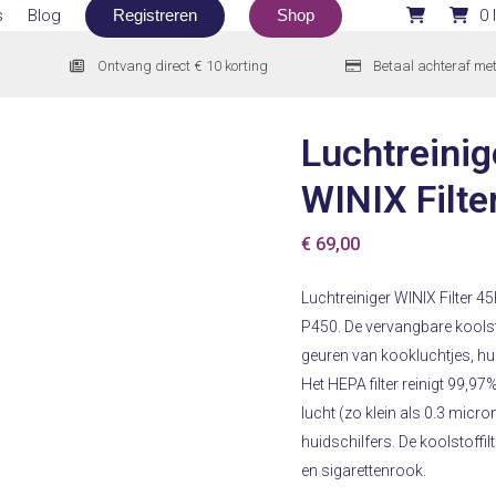
s
Blog
Registreren
Shop
0 
Ontvang direct € 10 korting
Betaal achteraf me
Luchtreinig
WINIX Filt
€
69,00
Luchtreiniger WINIX Filter 4
P450. De vervangbare koolst
geuren van kookluchtjes, hui
Het HEPA filter reinigt 99,97
lucht (zo klein als 0.3 micro
huidschilfers. De koolstoffi
en sigarettenrook.