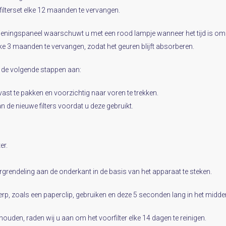
filterset elke 12 maanden te vervangen.
ieningspaneel waarschuwt u met een rood lampje wanneer het tijd is om het
e 3 maanden te vervangen, zodat het geuren blijft absorberen.
 u de volgende stappen aan:
ast te pakken en voorzichtig naar voren te trekken.
 de nieuwe filters voordat u deze gebruikt.
er.
rgrendeling aan de onderkant in de basis van het apparaat te steken.
erp, zoals een paperclip, gebruiken en deze 5 seconden lang in het midd
ehouden, raden wij u aan om het voorfilter elke 14 dagen te reinigen.