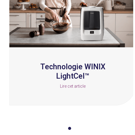
arrow
keys
to
access
the
carousel
navigation
buttons
Technologie WINIX
LightCel™
Lire cet article