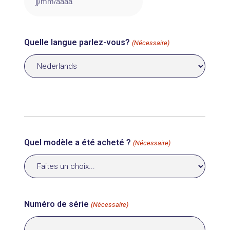
JJ
slash
MM
Quelle langue parlez-vous?
(Nécessaire)
slash
AAAA
Quel modèle a été acheté ?
(Nécessaire)
Numéro de série
(Nécessaire)