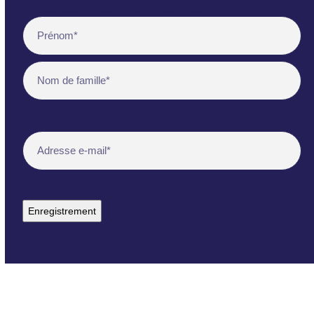
Nieuwsbrief FR (mobile)
Name
(Nécessaire)
Voornaam
Achternaam
E-
mailadres
(Nécessaire)