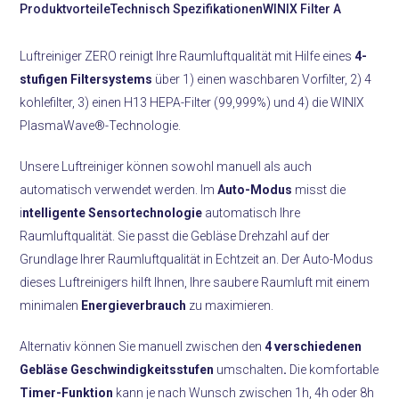
Produktvorteile
Technisch Spezifikationen
WINIX Filter A
Luftreiniger ZERO reinigt Ihre Raumluftqualität mit Hilfe eines
4-
stufigen Filtersystems
über 1) einen waschbaren Vorfilter, 2) 4
kohlefilter, 3) einen H13 HEPA-Filter (99,999%) und 4) die WINIX
PlasmaWave®-Technologie.
Unsere Luftreiniger können sowohl manuell als auch
automatisch verwendet werden. Im
Auto-Modus
misst die
i
ntelligente Sensortechnologie
automatisch Ihre
Raumluftqualität. Sie passt die Gebläse Drehzahl auf der
Grundlage Ihrer Raumluftqualität in Echtzeit an. Der Auto-Modus
dieses Luftreinigers hilft Ihnen, Ihre saubere Raumluft mit einem
minimalen
Energieverbrauch
zu maximieren.
Alternativ können Sie manuell zwischen den
4 verschiedenen
Gebläse Geschwindigkeitsstufen
umschalten
.
Die komfortable
Timer-Funktion
kann je nach Wunsch zwischen 1h, 4h oder 8h