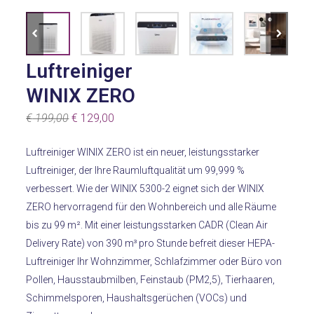
Luftreiniger
WINIX ZERO
Ursprünglicher
Aktueller
€
199,00
€
129,00
Preis
Preis
Luftreiniger WINIX ZERO ist ein neuer, leistungsstarker
war:
ist:
Luftreiniger, der Ihre Raumluftqualität um 99,999 %
€ 199,00
€ 129,00.
verbessert.
Wie der WINIX 5300-2 eignet sich der WINIX
ZERO hervorragend für den Wohnbereich und alle Räume
bis zu 99 m².
Mit einer leistungsstarken CADR (Clean Air
Delivery Rate) von 390 m³ pro Stunde befreit dieser HEPA-
Luftreiniger Ihr Wohnzimmer, Schlafzimmer oder Büro von
Pollen, Hausstaubmilben, Feinstaub (PM2,5), Tierhaaren,
Schimmelsporen, Haushaltsgerüchen (VOCs) und