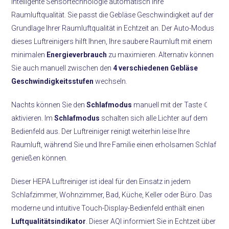
intelligente Sensortechnologie automatisch Ihre
Raumluftqualität. Sie passt die Gebläse Geschwindigkeit auf der
Grundlage Ihrer Raumluftqualität in Echtzeit an. Der Auto-Modus
dieses Luftreinigers hilft Ihnen, Ihre saubere Raumluft mit einem
minimalen
Energieverbrauch
zu maximieren. Alternativ können
Sie auch manuell zwischen den
4 verschiedenen Gebläse
Geschwindigkeitsstufen
wechseln.
Nachts können Sie den
Schlafmodus
manuell mit der Taste ☾
aktivieren. Im
Schlafmodus
schalten sich alle Lichter auf dem
Bedienfeld aus. Der Luftreiniger reinigt weiterhin leise Ihre
Raumluft, während Sie und Ihre Familie einen erholsamen Schlaf
genießen können.
Dieser HEPA Luftreiniger ist ideal für den Einsatz in jedem
Schlafzimmer, Wohnzimmer, Bad, Küche, Keller oder Büro. Das
moderne und intuitive Touch-Display-Bedienfeld enthält einen
Luftqualitätsindikator
. Dieser AQI informiert Sie in Echtzeit über