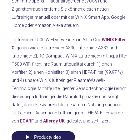
Schimmelsporen, Haushaltsgerüche (VOCs) und
Zigarettenrauch entfernt!
Sie können diesen neuen
Luftreiniger manuell oder mit der WINIX Smart App, Google
Home oder Amazon Alexa steuern.
Luftreiniger T500 WIFI verwendet ein All-in-One
WINIX Filter
O
, genau wie die luftreiniger A330, luftreinigerA332 und
luftreiniger ZERO Compact. WINIX
Luftreiniger mit hepa filter
T500 WIFI filtert Ihre Raumluftqualität durch 1) einen
Vorfilter, 2) einen Kohlefilter, 3) einen HEPA-Filter (99,97 %)
und 4) unsere WINIX luftreiniger PlasmaWave®-
Technologie.
Mithilfe intelligenter Sensortechnologie reinigt
dieser hepa luftreiniger die Raumluft proaktiv und sorgt
dafür, dass Sie während der gesamten Nutzung saubere
Luft atmen.
Dieser neue Luftreiniger mit HEPA-Filter wurde
von
ECARF
und
Allergy UK
. getestet und zertifiziert.
Productvideo