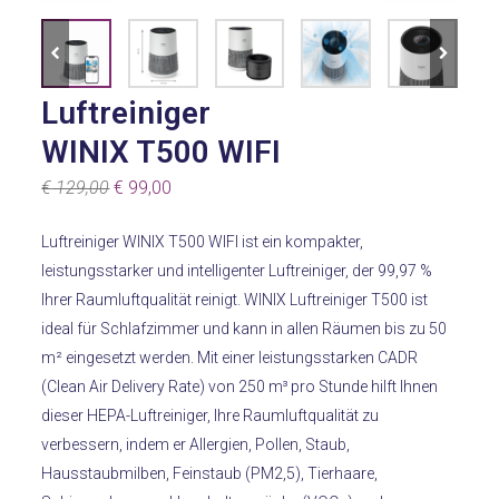
Luftreiniger
WINIX T500 WIFI
Ursprünglicher
Aktueller
€
129,00
€
99,00
Preis
Preis
Luftreiniger WINIX T500 WIFI ist ein kompakter,
war:
ist:
leistungsstarker und intelligenter Luftreiniger, der 99,97 %
€ 129,00
€ 99,00.
Ihrer Raumluftqualität reinigt.
WINIX
Luftreiniger T500 ist
ideal für Schlafzimmer und kann in allen Räumen bis zu 50
m² eingesetzt werden.
Mit einer leistungsstarken CADR
(Clean Air Delivery Rate) von 250 m³ pro Stunde hilft Ihnen
dieser HEPA-Luftreiniger, Ihre Raumluftqualität zu
verbessern, indem er Allergien, Pollen, Staub,
Hausstaubmilben, Feinstaub (PM2,5), Tierhaare,