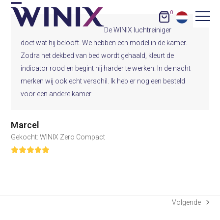
Skip
0
Open
Close
to
De WINIX luchtreiniger
content
mobile
mobile
doet wat hij belooft. We hebben een model in de kamer.
menu
menu
Zodra het dekbed van bed wordt gehaald, kleurt de
indicator rood en begint hij harder te werken. In de nacht
merken wij ook echt verschil. Ik heb er nog een besteld
voor een andere kamer.
Marcel
Gekocht: WINIX Zero Compact
Rating:
5
Volgende
next