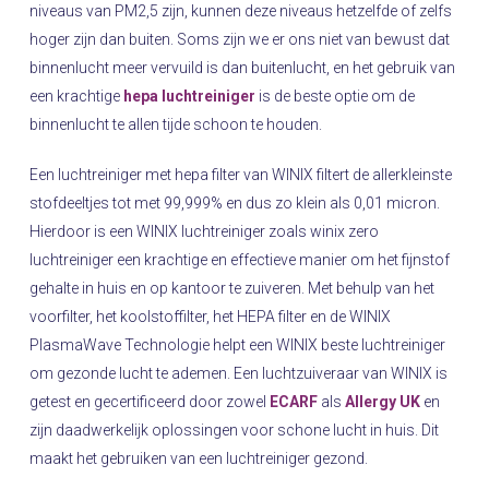
niveaus van PM2,5 zijn, kunnen deze niveaus hetzelfde of zelfs
hoger zijn dan buiten. Soms zijn we er ons niet van bewust dat
binnenlucht meer vervuild is dan buitenlucht, en het gebruik van
een krachtige
hepa luchtreiniger
is de beste optie om de
binnenlucht te allen tijde schoon te houden.
Een luchtreiniger met hepa filter van WINIX filtert de allerkleinste
stofdeeltjes tot met 99,999% en dus zo klein als 0,01 micron.
Hierdoor is een WINIX luchtreiniger zoals winix zero
luchtreiniger een krachtige en effectieve manier om het fijnstof
gehalte in huis en op kantoor te zuiveren. Met behulp van het
voorfilter, het koolstoffilter, het HEPA filter en de WINIX
PlasmaWave Technologie helpt een WINIX beste luchtreiniger
om gezonde lucht te ademen. Een luchtzuiveraar van WINIX is
getest en gecertificeerd door zowel
ECARF
als
Allergy UK
en
zijn daadwerkelijk oplossingen voor schone lucht in huis. Dit
maakt het gebruiken van een luchtreiniger gezond.