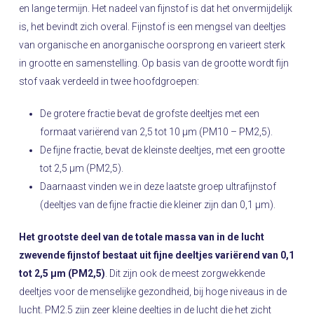
en lange termijn. Het nadeel van fijnstof is dat het onvermijdelijk
is, het bevindt zich overal. Fijnstof is een mengsel van deeltjes
van organische en anorganische oorsprong en varieert sterk
in grootte en samenstelling. Op basis van de grootte wordt fijn
stof vaak verdeeld in twee hoofdgroepen:
De grotere fractie bevat de grofste deeltjes met een
formaat variërend van 2,5 tot 10 µm (PM10 – PM2,5).
De fijne fractie, bevat de kleinste deeltjes, met een grootte
tot 2,5 µm (PM2,5).
Daarnaast vinden we in deze laatste groep ultrafijnstof
(deeltjes van de fijne fractie die kleiner zijn dan 0,1 µm).
Het grootste deel van de totale massa van in de lucht
zwevende fijnstof bestaat uit fijne deeltjes variërend van 0,1
tot 2,5 µm (PM2,5)
. Dit zijn ook de meest zorgwekkende
deeltjes voor de menselijke gezondheid, bij hoge niveaus in de
lucht. PM2.5 zijn zeer kleine deeltjes in de lucht die het zicht