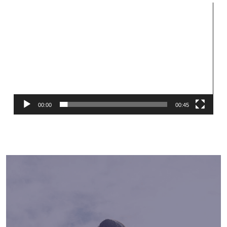
Videospeler
00:00
00:45