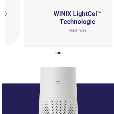
navigation
buttons
WINIX LightCel™
Technologie
Read more