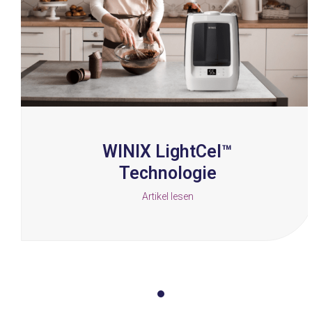
arrow
keys
to
access
the
carousel
navigation
buttons
WINIX LightCel™
Technologie
Artikel lesen