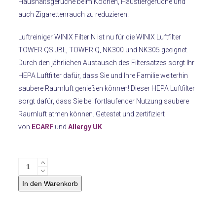
Haushaltsgerüche beim Kochen, Haustiergerüche und
auch Zigarettenrauch zu reduzieren!
Luftreiniger WINIX Filter N ist nu für die WINIX Luftfilter
TOWER QS JBL, TOWER Q, NK300 und NK305 geeignet.
Durch den jährlichen Austausch des Filtersatzes sorgt Ihr
HEPA Luftfilter dafür, dass Sie und Ihre Familie weiterhin
saubere Raumluft genießen können! Dieser HEPA Luftfilter
sorgt dafür, dass Sie bei fortlaufender Nutzung saubere
Raumluft atmen können. Getestet und zertifiziert
von
ECARF
und
Allergy UK
.
LuftreinigerWINIX
Filter
In den Warenkorb
N
Menge